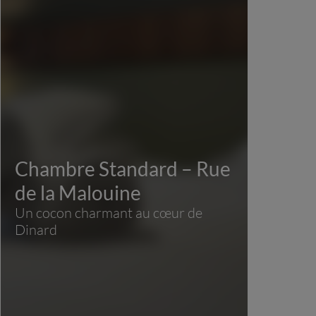
Chambre Standard – Rue
C
de la Malouine
Te
Un cocon charmant au cœur de
Un 
Dinard
int