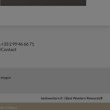
+33 2 99 46 66 71
Contact
Bretagne
bestwestern.fr
|
Best Western Rewards®
eb créateur