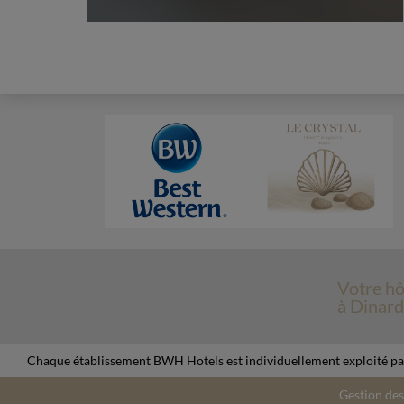
Votre hô
à Dinard
Chaque établissement BWH Hotels est individuellement exploité pa
Gestion des