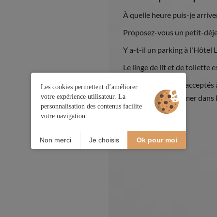
À quelle heure puis-je arriver
Proposez-vous un petit-déje
Y a-t-il un parking à l'Hôtel 
Le linge de lit et de toilette
Les chiens sont-ils acceptés à
Les cookies permettent d’améliorer
votre expérience utilisateur. La
Il est interdit de fumer dans 
personnalisation des contenus facilite
votre navigation.
Non merci
Je choisis
Ok pour moi