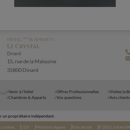
Hôtel *** & Appart's
Le Crystal
Dinard
15, rue de la Malouine
35800 Dinard
tel
Venir à l'hôtel
Offres Professionnelles
Visitez la 
Chambres & Apparts
Vos questions
Avis clients
r un propriétaire indépendant.
 cookies
CGV
Mentions légales
Plan de site
© 2025 Juliana W