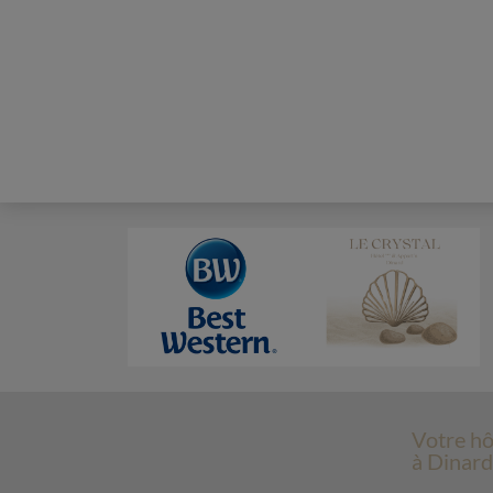
Votre hô
à Dinard