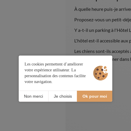
À quelle heure puis-je arriver
Proposez-vous un petit-déje
Y a-t-il un parking à l'Hôtel 
L'hôtel est-il accessible aux
Les chiens sont-ils acceptés à
Il est interdit de fumer dan
Les cookies permettent d’améliorer
votre expérience utilisateur. La
personnalisation des contenus facilite
votre navigation.
Non merci
Je choisis
Ok pour moi