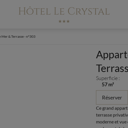
Hôtel Le Crystal
★★★
 Mer & Terrasse - n°303
Appart
Terrass
Superficie :
57 m²
Réserver
Ce grand apparte
terrasse privati
moderne et vue e