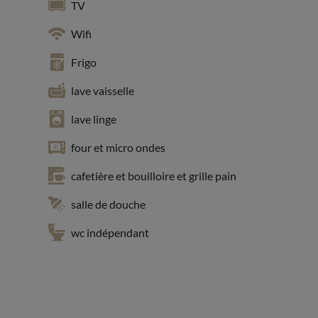
TV
Wifi
Frigo
lave vaisselle
lave linge
four et micro ondes
cafetière et bouilloire et grille pain
salle de douche
wc indépendant