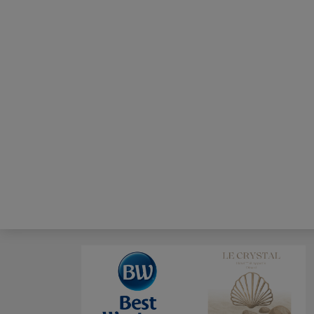
Chambre Supérieure –
Vue Mer
Le privilège d’un réveil face à l’océan