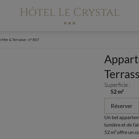
Hôtel Le Crystal
★★★
 Mer & Terrasse - n° 807
Appart
Terrass
Superficie :
52 m²
Réserver
Un bel apparteme
lumière et de l’a
52 m² offre un c