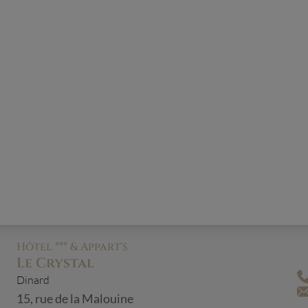
Chambre Confort - Vue
Mer
L’équilibre parfait entre espace et
bien-être côté mer
Hôtel *** & Appart's
Le Crystal
Dinard
15, rue de la Malouine