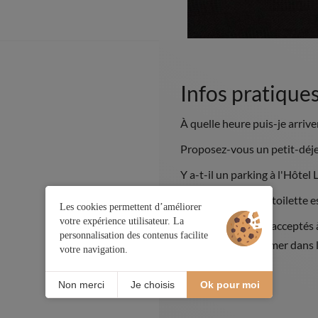
Infos pratique
À quelle heure puis-je arriver
Proposez-vous un petit-déje
Y a-t-il un parking à l'Hôtel 
Le linge de lit et de toilette
Les cookies permettent d’améliorer
votre expérience utilisateur. La
Les chiens sont-ils acceptés à
personnalisation des contenus facilite
Il est interdit de fumer dan
votre navigation.
Non merci
Je choisis
Ok pour moi