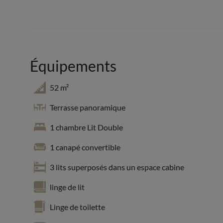
Équipements
52 m²
Terrasse panoramique
1 chambre Lit Double
1 canapé convertible
3 lits superposés dans un espace cabine
linge de lit
Linge de toilette